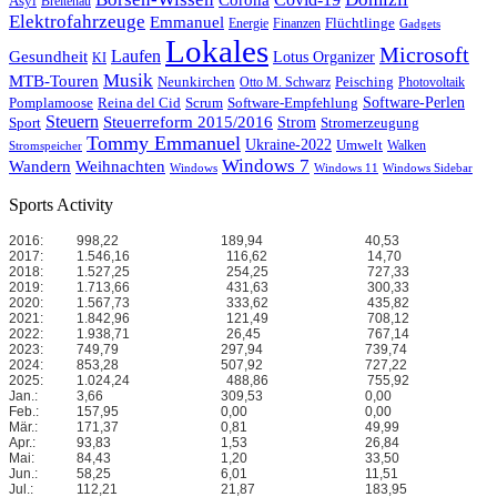
Corona
Asyl
Breitenau
Elektrofahrzeuge
Emmanuel
Flüchtlinge
Energie
Finanzen
Gadgets
Lokales
Microsoft
Laufen
Gesundheit
Lotus Organizer
KI
Musik
MTB-Touren
Neunkirchen
Peisching
Otto M. Schwarz
Photovoltaik
Reina del Cid
Scrum
Software-Perlen
Pomplamoose
Software-Empfehlung
Steuern
Steuerreform 2015/2016
Strom
Stromerzeugung
Sport
Tommy Emmanuel
Ukraine-2022
Umwelt
Walken
Stromspeicher
Windows 7
Wandern
Weihnachten
Windows
Windows 11
Windows Sidebar
Sports Activity
2016:
998,22
189,94
40,53
2017:
1.546,16
116,62
14,70
2018:
1.527,25
254,25
727,33
2019:
1.713,66
431,63
300,33
2020:
1.567,73
333,62
435,82
2021:
1.842,96
121,49
708,12
2022:
1.938,71
26,45
767,14
2023:
749,79
297,94
739,74
2024:
853,28
507,92
727,22
2025:
1.024,24
488,86
755,92
Jan.:
3,66
309,53
0,00
Feb.:
157,95
0,00
0,00
Mär.:
171,37
0,81
49,99
Apr.:
93,83
1,53
26,84
Mai:
84,43
1,20
33,50
Jun.:
58,25
6,01
11,51
Jul.:
112,21
21,87
183,95