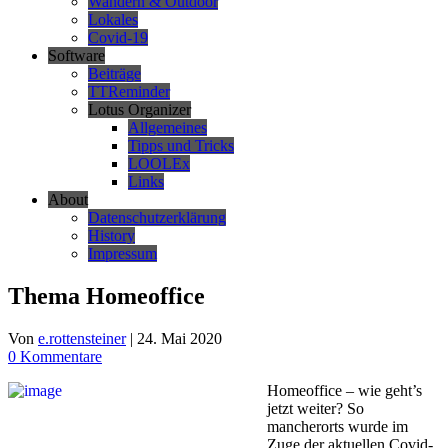
Wandern & Outdoor
Lokales
Covid-19
Software
Beiträge
TTReminder
Lotus Organizer
Allgemeines
Tipps und Tricks
LOOLEx
Links
About
Datenschutzerklärung
History
Impressum
Thema Homeoffice
Von
e.rottensteiner
|
24. Mai 2020
0 Kommentare
Homeoffice – wie geht’s
jetzt weiter? So
mancherorts wurde im
Zuge der aktuellen Covid-