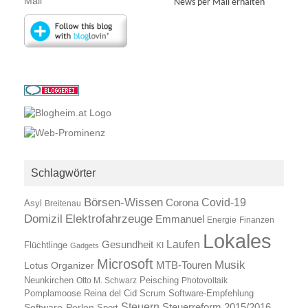
News per Mail erhalten
Schlagwörter
Börsen-Wissen
Covid-19
Corona
Asyl
Breitenau
Elektrofahrzeuge
Domizil
Emmanuel
Energie
Finanzen
Lokales
Laufen
Gesundheit
Flüchtlinge
KI
Gadgets
Microsoft
Musik
Lotus Organizer
MTB-Touren
Neunkirchen
Otto M. Schwarz
Peisching
Photovoltaik
Reina del Cid
Scrum
Pomplamoose
Software-Empfehlung
Steuern
Steuerreform 2015/2016
Software-Perlen
Sport