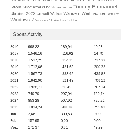
Tommy Emmanuel
Strom
Stromerzeugung
Stromspeicher
Wandern
Ukraine-2022
Weihnachten
Umwelt
Walken
Windows
Windows 7
Windows 11
Windows Sidebar
Sports Activity
2016:
998,22
189,94
40,53
2017:
1.546,16
116,62
14,70
2018:
1.527,25
254,25
727,33
2019:
1.713,66
431,63
300,33
2020:
1.567,73
333,62
435,82
2021:
1.842,96
121,49
708,12
2022:
1.938,71
26,45
767,14
2023:
749,79
297,94
739,74
2024:
853,28
507,92
727,22
2025:
1.024,24
488,86
755,92
Jan.:
3,66
309,53
0,00
Feb.:
157,95
0,00
0,00
Mär.:
171,37
0,81
49,99