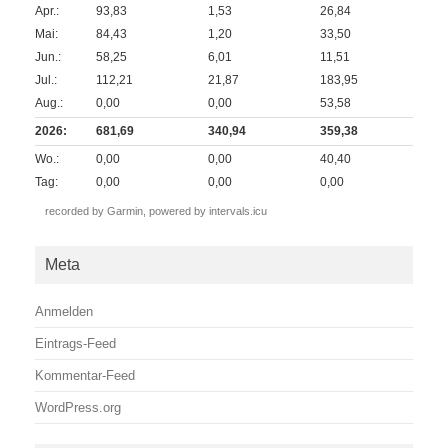
Apr.:
93,83
1,53
26,84
Mai:
84,43
1,20
33,50
Jun.:
58,25
6,01
11,51
Jul.:
112,21
21,87
183,95
Aug.:
0,00
0,00
53,58
2026:
681,69
340,94
359,38
Wo.:
0,00
0,00
40,40
Tag:
0,00
0,00
0,00
recorded by Garmin,
powered by intervals.icu
Meta
Anmelden
Eintrags-Feed
Kommentar-Feed
WordPress.org