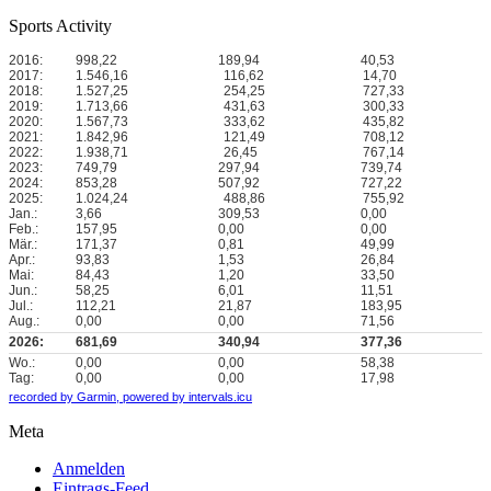
Sports Activity
2016:
998,22
189,94
40,53
2017:
1.546,16
116,62
14,70
2018:
1.527,25
254,25
727,33
2019:
1.713,66
431,63
300,33
2020:
1.567,73
333,62
435,82
2021:
1.842,96
121,49
708,12
2022:
1.938,71
26,45
767,14
2023:
749,79
297,94
739,74
2024:
853,28
507,92
727,22
2025:
1.024,24
488,86
755,92
Jan.:
3,66
309,53
0,00
Feb.:
157,95
0,00
0,00
Mär.:
171,37
0,81
49,99
Apr.:
93,83
1,53
26,84
Mai:
84,43
1,20
33,50
Jun.:
58,25
6,01
11,51
Jul.:
112,21
21,87
183,95
Aug.:
0,00
0,00
71,56
2026:
681,69
340,94
377,36
Wo.:
0,00
0,00
58,38
Tag:
0,00
0,00
17,98
recorded by Garmin,
powered by intervals.icu
Meta
Anmelden
Eintrags-Feed