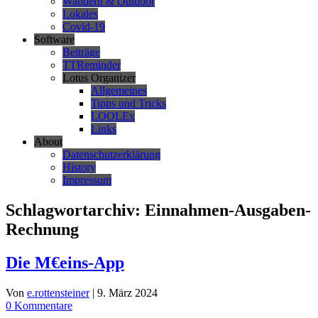
Wandern & Outdoor
Lokales
Covid-19
Software
Beiträge
TTReminder
Lotus Organizer
Allgemeines
Tipps und Tricks
LOOLEx
Links
About
Datenschutzerklärung
History
Impressum
Schlagwortarchiv:
Einnahmen-Ausgaben-
Rechnung
Die M€eins-App
Von
e.rottensteiner
|
9. März 2024
0 Kommentare