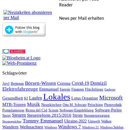
Reader
News per Mail erhalten
Schlagwörter
Börsen-Wissen
Domizil
Covid-19
Corona
Asyl
Breitenau
Elektrofahrzeuge
Emmanuel
Flüchtlinge
Energie
Finanzen
Gadgets
Lokales
Microsoft
Laufen
Gesundheit
Lotus Organizer
KI
Musik
MTB-Touren
Neunkirchen
Peisching
Otto M. Schwarz
Photovoltaik
Reina del Cid
Scrum
Software-Perlen
Pomplamoose
Software-Empfehlung
Steuern
Steuerreform 2015/2016
Strom
Stromerzeugung
Sport
Tommy Emmanuel
Ukraine-2022
Umwelt
Walken
Stromspeicher
Windows 7
Wandern
Weihnachten
Windows
Windows 11
Windows Sidebar