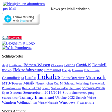
News per Mail erhalten
Schlagwörter
Börsen-Wissen
Domizil
Covid-19
Corona
Asyl
Breitenau
Challenge
Elektrofahrzeuge
Emmanuel
Flüchtlinge
Energie
Finanzen
DSGVO
Lokales
Microsoft
Laufen
Gesundheit
Lotus Organizer
KI
Musik
MTB-Touren
Neunkirchen
Peisching
Otto M. Schwarz
Photovoltaik
Reina del Cid
Scrum
Software-Perlen
Pomplamoose
Software-Empfehlung
Steuern
Steuerreform 2015/2016
Strom
Stromerzeugung
Sport
Tommy Emmanuel
Ukraine-2022
Umwelt
Walken
Stromspeicher
Windows 7
Wandern
Weihnachten
Wiener Neustadt
Windows 11
Sports Activity