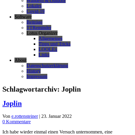
Wandern & Outdoor
Lokales
Covid-19
Software
Beiträge
TTReminder
Lotus Organizer
Allgemeines
Tipps und Tricks
LOOLEx
Links
About
Datenschutzerklärung
History
Impressum
Schlagwortarchiv:
Joplin
Joplin
Von
e.rottensteiner
|
23. Januar 2022
0 Kommentare
Ich habe wieder einmal einen Versuch unternommen, eine