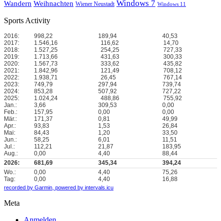
Windows 7
Wandern
Weihnachten
Wiener Neustadt
Windows 11
Sports Activity
2016:
998,22
189,94
40,53
2017:
1.546,16
116,62
14,70
2018:
1.527,25
254,25
727,33
2019:
1.713,66
431,63
300,33
2020:
1.567,73
333,62
435,82
2021:
1.842,96
121,49
708,12
2022:
1.938,71
26,45
767,14
2023:
749,79
297,94
739,74
2024:
853,28
507,92
727,22
2025:
1.024,24
488,86
755,92
Jan.:
3,66
309,53
0,00
Feb.:
157,95
0,00
0,00
Mär.:
171,37
0,81
49,99
Apr.:
93,83
1,53
26,84
Mai:
84,43
1,20
33,50
Jun.:
58,25
6,01
11,51
Jul.:
112,21
21,87
183,95
Aug.:
0,00
4,40
88,44
2026:
681,69
345,34
394,24
Wo.:
0,00
4,40
75,26
Tag:
0,00
4,40
16,88
recorded by Garmin,
powered by intervals.icu
Meta
Anmelden