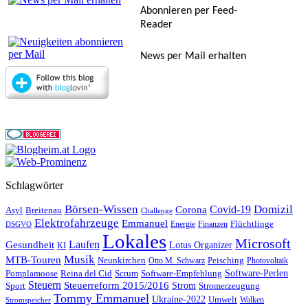
Abonnieren per Feed-
Reader
News per Mail erhalten
Schlagwörter
Börsen-Wissen
Domizil
Covid-19
Corona
Asyl
Breitenau
Challenge
Elektrofahrzeuge
Emmanuel
Flüchtlinge
Energie
Finanzen
DSGVO
Lokales
Microsoft
Laufen
Gesundheit
Lotus Organizer
KI
Musik
MTB-Touren
Neunkirchen
Peisching
Otto M. Schwarz
Photovoltaik
Reina del Cid
Scrum
Software-Perlen
Pomplamoose
Software-Empfehlung
Steuern
Steuerreform 2015/2016
Strom
Stromerzeugung
Sport
Tommy Emmanuel
Ukraine-2022
Umwelt
Walken
Stromspeicher