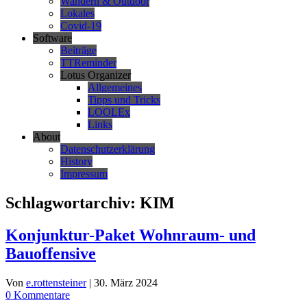
Wandern & Outdoor
Lokales
Covid-19
Software
Beiträge
TTReminder
Lotus Organizer
Allgemeines
Tipps und Tricks
LOOLEx
Links
About
Datenschutzerklärung
History
Impressum
Schlagwortarchiv:
KIM
Konjunktur-Paket Wohnraum- und
Bauoffensive
Von
e.rottensteiner
|
30. März 2024
0 Kommentare