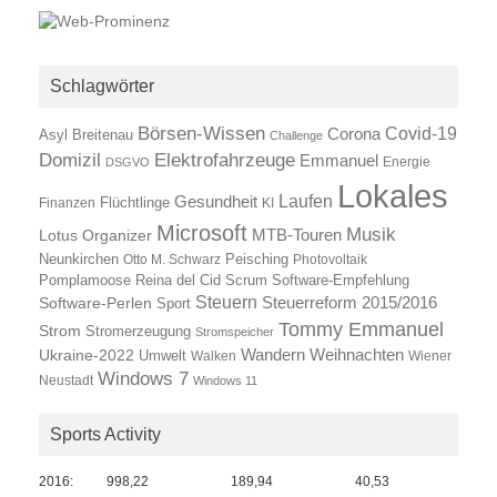
Schlagwörter
Börsen-Wissen
Covid-19
Corona
Asyl
Breitenau
Challenge
Elektrofahrzeuge
Domizil
Emmanuel
Energie
DSGVO
Lokales
Laufen
Gesundheit
Finanzen
Flüchtlinge
KI
Microsoft
Musik
Lotus Organizer
MTB-Touren
Neunkirchen
Otto M. Schwarz
Peisching
Photovoltaik
Reina del Cid
Scrum
Pomplamoose
Software-Empfehlung
Steuern
Steuerreform 2015/2016
Software-Perlen
Sport
Tommy Emmanuel
Strom
Stromerzeugung
Stromspeicher
Wandern
Ukraine-2022
Weihnachten
Umwelt
Walken
Wiener
Windows 7
Neustadt
Windows 11
Sports Activity
2016:
998,22
189,94
40,53