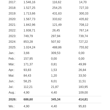
2017:
1.546,16
116,62
14,70
2018:
1.527,25
254,25
727,33
2019:
1.713,66
431,63
300,33
2020:
1.567,73
333,62
435,82
2021:
1.842,96
121,49
708,12
2022:
1.938,71
26,45
767,14
2023:
749,79
297,94
739,74
2024:
853,28
507,92
727,22
2025:
1.024,24
488,86
755,92
Jan.:
3,66
309,53
0,00
Feb.:
157,95
0,00
0,00
Mär.:
171,37
0,81
49,99
Apr.:
93,83
1,53
26,84
Mai:
84,43
1,20
33,50
Jun.:
58,25
6,01
11,51
Jul.:
112,21
21,87
183,95
Aug.:
4,90
4,40
109,00
2026:
686,60
345,34
414,81
Wo.:
4,90
4,40
95,83