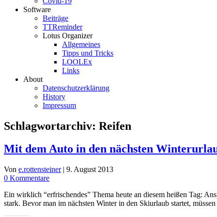
Covid-19
Software
Beiträge
TTReminder
Lotus Organizer
Allgemeines
Tipps und Tricks
LOOLEx
Links
About
Datenschutzerklärung
History
Impressum
Schlagwortarchiv:
Reifen
Mit dem Auto in den nächsten Winterurla
Von
e.rottensteiner
|
9. August 2013
0 Kommentare
Ein wirklich “erfrischendes” Thema heute an diesem heißen Tag: Ans
stark. Bevor man im nächsten Winter in den Skiurlaub startet, müssen 