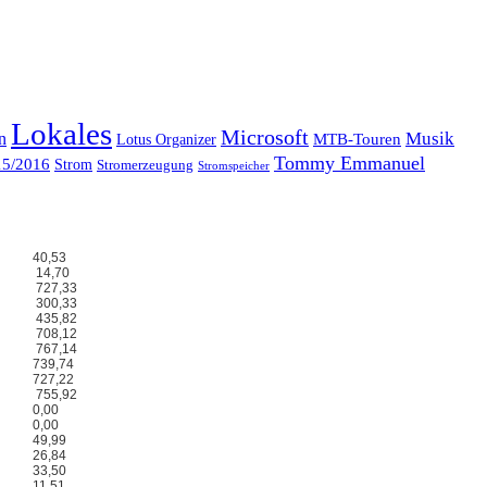
Lokales
Microsoft
Musik
n
MTB-Touren
Lotus Organizer
Tommy Emmanuel
15/2016
Strom
Stromerzeugung
Stromspeicher
40,53
14,70
727,33
300,33
435,82
708,12
767,14
739,74
727,22
755,92
0,00
0,00
49,99
26,84
33,50
11,51