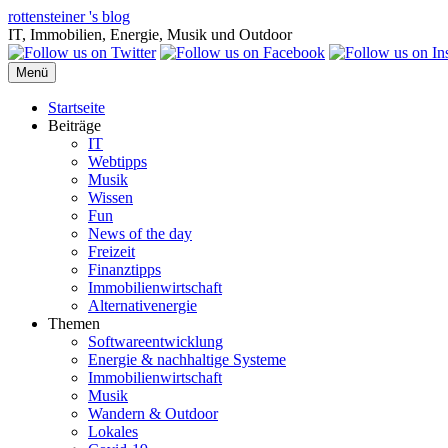
Zum
rottensteiner 's blog
Inhalt
IT, Immobilien, Energie, Musik und Outdoor
springen
Menü
Startseite
Beiträge
IT
Webtipps
Musik
Wissen
Fun
News of the day
Freizeit
Finanztipps
Immobilienwirtschaft
Alternativenergie
Themen
Softwareentwicklung
Energie & nachhaltige Systeme
Immobilienwirtschaft
Musik
Wandern & Outdoor
Lokales