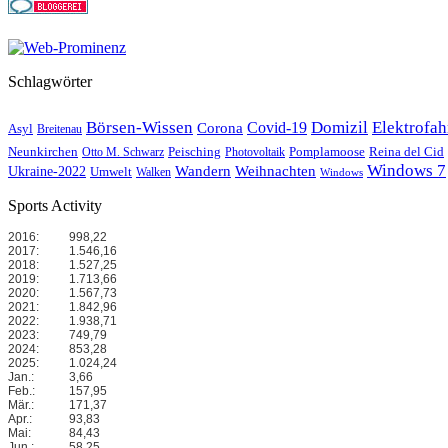
Schlagwörter
Börsen-Wissen
Domizil
Elektrofa
Covid-19
Corona
Asyl
Breitenau
Reina del Cid
Neunkirchen
Peisching
Pomplamoose
Otto M. Schwarz
Photovoltaik
Windows 7
Wandern
Weihnachten
Ukraine-2022
Umwelt
Walken
Windows
Sports Activity
2016:
998,22
2017:
1.546,16
2018:
1.527,25
2019:
1.713,66
2020:
1.567,73
2021:
1.842,96
2022:
1.938,71
2023:
749,79
2024:
853,28
2025:
1.024,24
Jan.:
3,66
Feb.:
157,95
Mär.:
171,37
Apr.:
93,83
Mai:
84,43
Jun.:
58,25