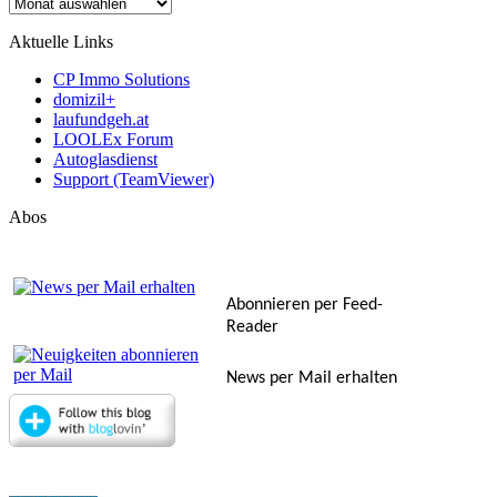
Archiv
Aktuelle Links
CP Immo Solutions
domizil+
laufundgeh.at
LOOLEx Forum
Autoglasdienst
Support (TeamViewer)
Abos
Abonnieren per Feed-
Reader
News per Mail erhalten