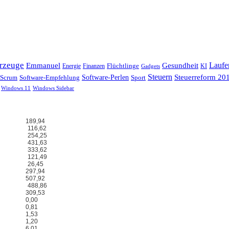
hrzeuge
Laufe
Emmanuel
Gesundheit
Flüchtlinge
Energie
Finanzen
KI
Gadgets
Steuern
Steuerreform 20
Scrum
Software-Perlen
Software-Empfehlung
Sport
Windows 11
Windows Sidebar
189,94
116,62
254,25
431,63
333,62
121,49
26,45
297,94
507,92
488,86
309,53
0,00
0,81
1,53
1,20
6,01