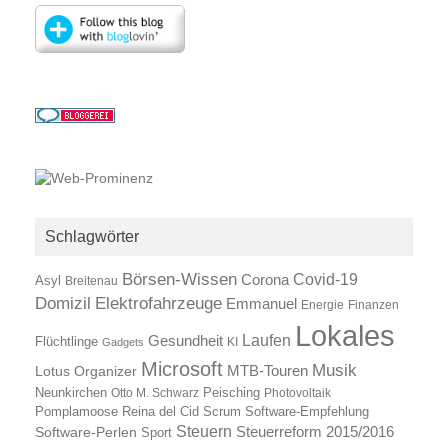
Schlagwörter
Börsen-Wissen
Covid-19
Corona
Asyl
Breitenau
Elektrofahrzeuge
Domizil
Emmanuel
Energie
Finanzen
Lokales
Laufen
Gesundheit
Flüchtlinge
KI
Gadgets
Microsoft
Musik
Lotus Organizer
MTB-Touren
Neunkirchen
Otto M. Schwarz
Peisching
Photovoltaik
Reina del Cid
Scrum
Pomplamoose
Software-Empfehlung
Steuern
Steuerreform 2015/2016
Software-Perlen
Sport