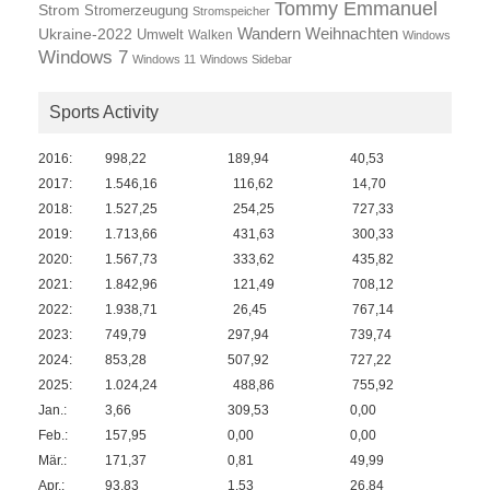
Tommy Emmanuel
Strom
Stromerzeugung
Stromspeicher
Wandern
Ukraine-2022
Weihnachten
Umwelt
Walken
Windows
Windows 7
Windows 11
Windows Sidebar
Sports Activity
2016:
998,22
189,94
40,53
2017:
1.546,16
116,62
14,70
2018:
1.527,25
254,25
727,33
2019:
1.713,66
431,63
300,33
2020:
1.567,73
333,62
435,82
2021:
1.842,96
121,49
708,12
2022:
1.938,71
26,45
767,14
2023:
749,79
297,94
739,74
2024:
853,28
507,92
727,22
2025:
1.024,24
488,86
755,92
Jan.:
3,66
309,53
0,00
Feb.:
157,95
0,00
0,00
Mär.:
171,37
0,81
49,99
Apr.:
93,83
1,53
26,84