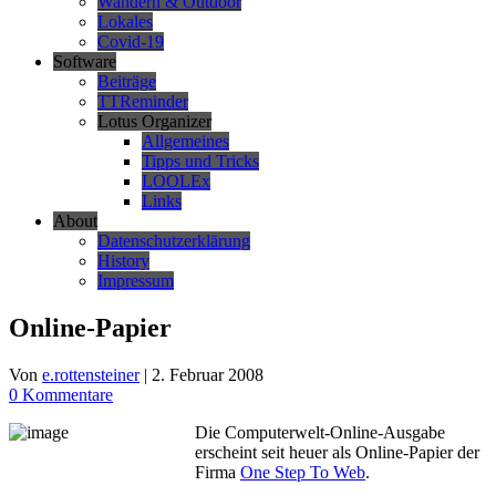
Wandern & Outdoor
Lokales
Covid-19
Software
Beiträge
TTReminder
Lotus Organizer
Allgemeines
Tipps und Tricks
LOOLEx
Links
About
Datenschutzerklärung
History
Impressum
Online-Papier
Von
e.rottensteiner
|
2. Februar 2008
0 Kommentare
Die Computerwelt-Online-Ausgabe
erscheint seit heuer als Online-Papier der
Firma
One Step To Web
.