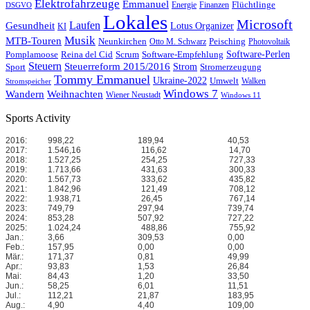
Elektrofahrzeuge
Emmanuel
Flüchtlinge
Energie
Finanzen
DSGVO
Lokales
Microsoft
Laufen
Gesundheit
Lotus Organizer
KI
Musik
MTB-Touren
Neunkirchen
Peisching
Otto M. Schwarz
Photovoltaik
Reina del Cid
Scrum
Software-Perlen
Pomplamoose
Software-Empfehlung
Steuern
Steuerreform 2015/2016
Strom
Stromerzeugung
Sport
Tommy Emmanuel
Ukraine-2022
Umwelt
Walken
Stromspeicher
Windows 7
Wandern
Weihnachten
Wiener Neustadt
Windows 11
Sports Activity
2016:
998,22
189,94
40,53
2017:
1.546,16
116,62
14,70
2018:
1.527,25
254,25
727,33
2019:
1.713,66
431,63
300,33
2020:
1.567,73
333,62
435,82
2021:
1.842,96
121,49
708,12
2022:
1.938,71
26,45
767,14
2023:
749,79
297,94
739,74
2024:
853,28
507,92
727,22
2025:
1.024,24
488,86
755,92
Jan.:
3,66
309,53
0,00
Feb.:
157,95
0,00
0,00
Mär.:
171,37
0,81
49,99
Apr.:
93,83
1,53
26,84
Mai:
84,43
1,20
33,50
Jun.:
58,25
6,01
11,51
Jul.:
112,21
21,87
183,95
Aug.:
4,90
4,40
109,00