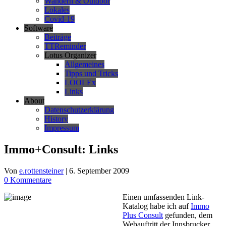
Wandern & Outdoor
Lokales
Covid-19
Software
Beiträge
TTReminder
Lotus Organizer
Allgemeines
Tipps und Tricks
LOOLEx
Links
About
Datenschutzerklärung
History
Impressum
Immo+Consult: Links
Von
e.rottensteiner
|
6. September 2009
0 Kommentare
Einen umfassenden Link-
Katalog habe ich auf
Immo
Plus Consult
gefunden, dem
Webauftritt der Innsbrucker