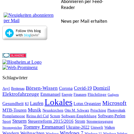
Abonnieren per Feed-
Reader
News per Mail erhalten
Schlagwörter
Börsen-Wissen
Domizil
Covid-19
Corona
Asyl
Breitenau
Elektrofahrzeuge
Emmanuel
Flüchtlinge
Energie
Finanzen
Gadgets
Lokales
Microsoft
Laufen
Gesundheit
Lotus Organizer
KI
Musik
MTB-Touren
Neunkirchen
Peisching
Otto M. Schwarz
Photovoltaik
Reina del Cid
Scrum
Software-Perlen
Pomplamoose
Software-Empfehlung
Steuern
Steuerreform 2015/2016
Strom
Stromerzeugung
Sport
Tommy Emmanuel
Ukraine-2022
Umwelt
Walken
Stromspeicher
Windows 7
Wandern
Weihnachten
Windows
Windows 11
Windows Sidebar