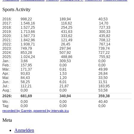
Sports Activity
2016:
998,22
189,94
40,53
2017:
1.546,16
116,62
14,70
2018:
1.527,25
254,25
727,33
2019:
1.713,66
431,63
300,33
2020:
1.567,73
333,62
435,82
2021:
1.842,96
121,49
708,12
2022:
1.938,71
26,45
767,14
2023:
749,79
297,94
739,74
2024:
853,28
507,92
727,22
2025:
1.024,24
488,86
755,92
Jan.:
3,66
309,53
0,00
Feb.:
157,95
0,00
0,00
Mär.:
171,37
0,81
49,99
Apr.:
93,83
1,53
26,84
Mai:
84,43
1,20
33,50
Jun.:
58,25
6,01
11,51
Jul.:
112,21
21,87
183,95
Aug.:
0,00
0,00
53,58
2026:
681,69
340,94
359,38
Wo.:
0,00
0,00
40,40
Tag:
0,00
0,00
0,00
recorded by Garmin,
powered by intervals.icu
Meta
Anmelden