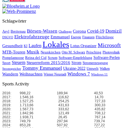
Schlagwörter
Börsen-Wissen
Domizil
Covid-19
Corona
Asyl
Breitenau
Challenge
Elektrofahrzeuge
Emmanuel
Flüchtlinge
Energie
Finanzen
DSGVO
Lokales
Microsoft
Laufen
Gesundheit
Lotus Organizer
KI
Musik
MTB-Touren
Neunkirchen
Peisching
Otto M. Schwarz
Photovoltaik
Reina del Cid
Scrum
Software-Perlen
Pomplamoose
Software-Empfehlung
Steuern
Steuerreform 2015/2016
Strom
Stromerzeugung
Sport
Tommy Emmanuel
Ukraine-2022
Umwelt
Walken
Stromspeicher
Windows 7
Wandern
Weihnachten
Wiener Neustadt
Windows 11
Sports Activity
2016:
998,22
189,94
40,53
2017:
1.546,16
116,62
14,70
2018:
1.527,25
254,25
727,33
2019:
1.713,66
431,63
300,33
2020:
1.567,73
333,62
435,82
2021:
1.842,96
121,49
708,12
2022:
1.938,71
26,45
767,14
2023:
749,79
297,94
739,74
2024:
853,28
507,92
727,22