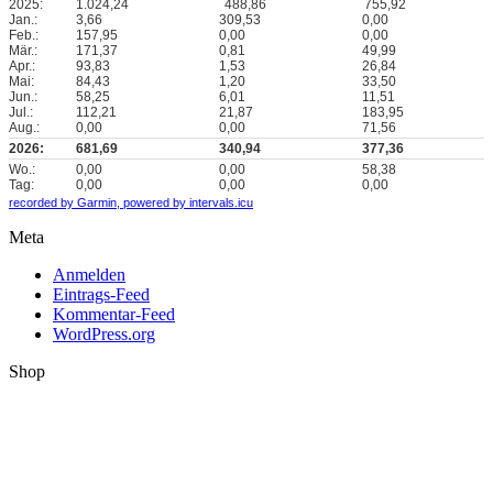
2025:
1.024,24
488,86
755,92
Jan.:
3,66
309,53
0,00
Feb.:
157,95
0,00
0,00
Mär.:
171,37
0,81
49,99
Apr.:
93,83
1,53
26,84
Mai:
84,43
1,20
33,50
Jun.:
58,25
6,01
11,51
Jul.:
112,21
21,87
183,95
Aug.:
0,00
0,00
71,56
2026:
681,69
340,94
377,36
Wo.:
0,00
0,00
58,38
Tag:
0,00
0,00
0,00
recorded by Garmin,
powered by intervals.icu
Meta
Anmelden
Eintrags-Feed
Kommentar-Feed
WordPress.org
Shop