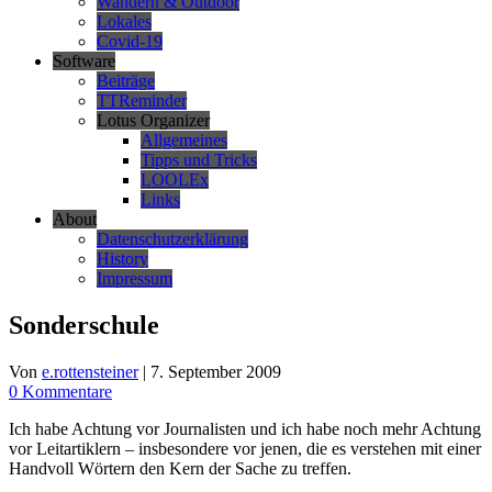
Wandern & Outdoor
Lokales
Covid-19
Software
Beiträge
TTReminder
Lotus Organizer
Allgemeines
Tipps und Tricks
LOOLEx
Links
About
Datenschutzerklärung
History
Impressum
Sonderschule
Von
e.rottensteiner
|
7. September 2009
0 Kommentare
Ich habe Achtung vor Journalisten und ich habe noch mehr Achtung
vor Leitartiklern – insbesondere vor jenen, die es verstehen mit einer
Handvoll Wörtern den Kern der Sache zu treffen.