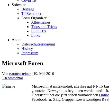
Covid-19
Software
Beiträge
TTReminder
Lotus Organizer
Allgemeines
Tipps und Tricks
LOOLEx
Links
About
Datenschutzerklärung
History
Impressum
Microsoft Foren
Von
e.rottensteiner
|
19. Mai 2010
1 Kommentar
Microsoft hat angekündigt, alle ihre auf NNTP b
genutzten Newsgroups begonnen werden und – lt. M
Übersicht über die jetzt schon vorhandenen
Onlin
Facebook- u. Xing-Gruppen sowie sonstigen RSS