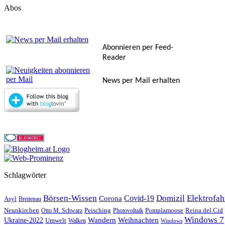
Abos
Abonnieren per Feed-
Reader
News per Mail erhalten
Schlagwörter
Börsen-Wissen
Domizil
Elektrofa
Covid-19
Corona
Asyl
Breitenau
Reina del Cid
Neunkirchen
Peisching
Pomplamoose
Otto M. Schwarz
Photovoltaik
Windows 7
Wandern
Weihnachten
Ukraine-2022
Umwelt
Walken
Windows