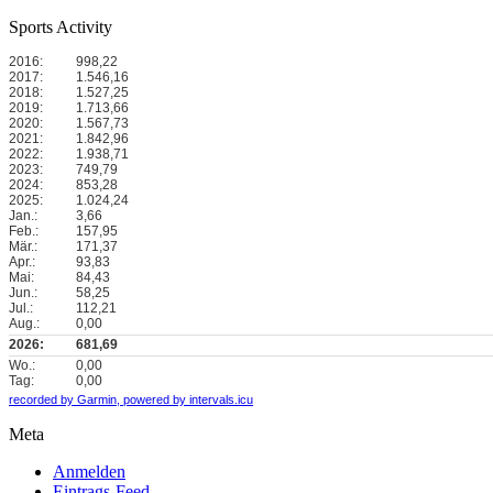
Sports Activity
2016:
998,22
2017:
1.546,16
2018:
1.527,25
2019:
1.713,66
2020:
1.567,73
2021:
1.842,96
2022:
1.938,71
2023:
749,79
2024:
853,28
2025:
1.024,24
Jan.:
3,66
Feb.:
157,95
Mär.:
171,37
Apr.:
93,83
Mai:
84,43
Jun.:
58,25
Jul.:
112,21
Aug.:
0,00
2026:
681,69
Wo.:
0,00
Tag:
0,00
recorded by Garmin,
powered by intervals.icu
Meta
Anmelden
Eintrags-Feed