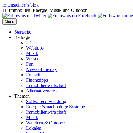
Zum
rottensteiner 's blog
Inhalt
IT, Immobilien, Energie, Musik und Outdoor
springen
Menü
Startseite
Beiträge
IT
Webtipps
Musik
Wissen
Fun
News of the day
Freizeit
Finanztipps
Immobilienwirtschaft
Alternativenergie
Themen
Softwareentwicklung
Energie & nachhaltige Systeme
Immobilienwirtschaft
Musik
Wandern & Outdoor
Lokales