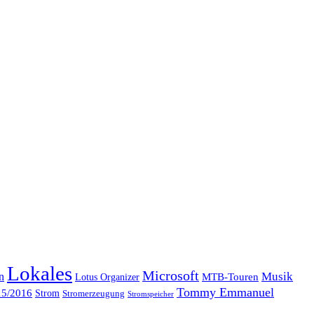
Lokales
Microsoft
Musik
n
MTB-Touren
Lotus Organizer
Tommy Emmanuel
15/2016
Strom
Stromerzeugung
Stromspeicher