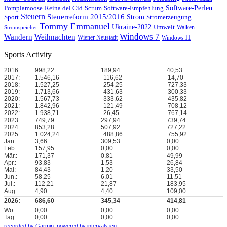
Reina del Cid
Scrum
Software-Perlen
Pomplamoose
Software-Empfehlung
Steuern
Steuerreform 2015/2016
Strom
Stromerzeugung
Sport
Tommy Emmanuel
Ukraine-2022
Umwelt
Walken
Stromspeicher
Windows 7
Wandern
Weihnachten
Wiener Neustadt
Windows 11
Sports Activity
2016:
998,22
189,94
40,53
2017:
1.546,16
116,62
14,70
2018:
1.527,25
254,25
727,33
2019:
1.713,66
431,63
300,33
2020:
1.567,73
333,62
435,82
2021:
1.842,96
121,49
708,12
2022:
1.938,71
26,45
767,14
2023:
749,79
297,94
739,74
2024:
853,28
507,92
727,22
2025:
1.024,24
488,86
755,92
Jan.:
3,66
309,53
0,00
Feb.:
157,95
0,00
0,00
Mär.:
171,37
0,81
49,99
Apr.:
93,83
1,53
26,84
Mai:
84,43
1,20
33,50
Jun.:
58,25
6,01
11,51
Jul.:
112,21
21,87
183,95
Aug.:
4,90
4,40
109,00
2026:
686,60
345,34
414,81
Wo.:
0,00
0,00
0,00
Tag:
0,00
0,00
0,00
recorded by Garmin,
powered by intervals.icu