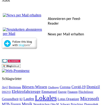
Abos
Abonnieren per Feed-
Reader
News per Mail erhalten
Schlagwörter
Börsen-Wissen
Domizil
Covid-19
Corona
Asyl
Breitenau
Challenge
Elektrofahrzeuge
Emmanuel
Flüchtlinge
Energie
Finanzen
DSGVO
Lokales
Microsoft
Laufen
Gesundheit
Lotus Organizer
KI
Musik
MTB-Touren
Neunkirchen
Peisching
Otto M. Schwarz
Photovoltaik