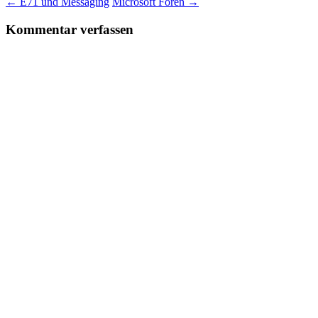
←
E71 und Messaging
Microsoft Foren
→
Kommentar verfassen