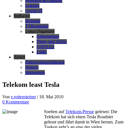
Wandern & Outdoor
Lokales
Covid-19
Software
Beiträge
TTReminder
Lotus Organizer
Allgemeines
Tipps und Tricks
LOOLEx
Links
About
Datenschutzerklärung
History
Impressum
Telekom least Tesla
Von
e.rottensteiner
|
18. Mai 2010
0 Kommentare
Soeben auf
Telekom-Presse
gelesen: Die
Telekom hat sich einen Tesla Roadster
geleast und fährt damit in Wien herum. Zum
Tanken geht’s an eine der vielen