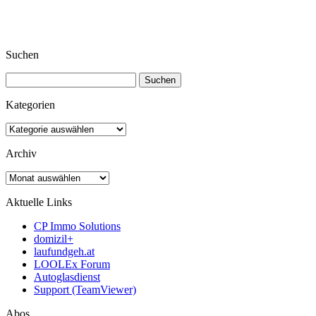
Suchen
Suchen
nach:
Kategorien
Kategorien
Archiv
Archiv
Aktuelle Links
CP Immo Solutions
domizil+
laufundgeh.at
LOOLEx Forum
Autoglasdienst
Support (TeamViewer)
Abos