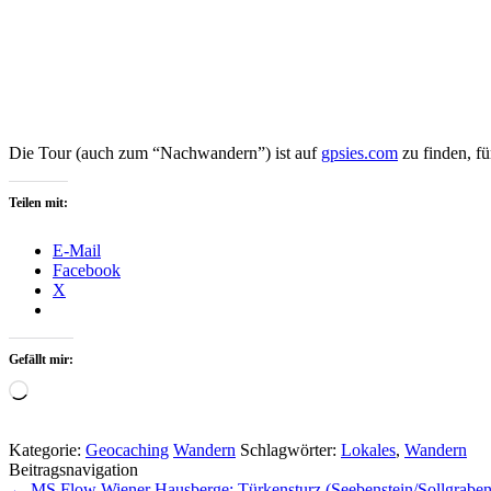
Die Tour (auch zum “Nachwandern”) ist auf
gpsies.com
zu finden, fü
Teilen mit:
E-Mail
Facebook
X
Gefällt mir:
Wird
geladen …
Kategorie:
Geocaching
Wandern
Schlagwörter:
Lokales
,
Wandern
Beitragsnavigation
←
MS Flow
Wiener Hausberge: Türkensturz (Seebenstein/Sollgrabe