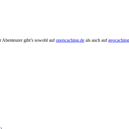
r Abenteurer gibt’s sowohl auf
opencaching.de
als auch auf
geocachin
n)
→