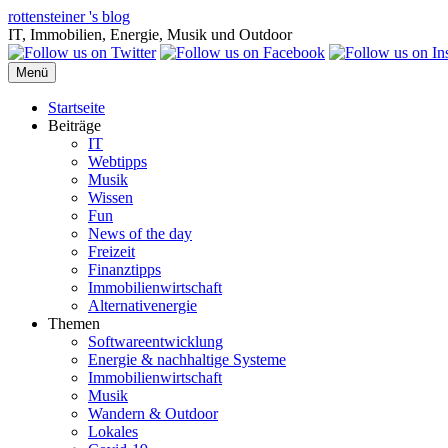
Zum
rottensteiner 's blog
Inhalt
IT, Immobilien, Energie, Musik und Outdoor
springen
Menü
Startseite
Beiträge
IT
Webtipps
Musik
Wissen
Fun
News of the day
Freizeit
Finanztipps
Immobilienwirtschaft
Alternativenergie
Themen
Softwareentwicklung
Energie & nachhaltige Systeme
Immobilienwirtschaft
Musik
Wandern & Outdoor
Lokales