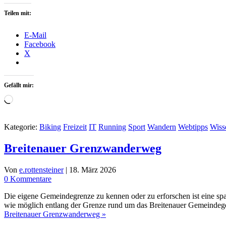
Teilen mit:
E-Mail
Facebook
X
Gefällt mir:
Wird
geladen …
Kategorie:
Biking
Freizeit
IT
Running
Sport
Wandern
Webtipps
Wiss
Breitenauer Grenzwanderweg
Von
e.rottensteiner
|
18. März 2026
0 Kommentare
Die eigene Gemeindegrenze zu kennen oder zu erforschen ist eine sp
wie möglich entlang der Grenze rund um das Breitenauer Gemeindege
Breitenauer Grenzwanderweg »