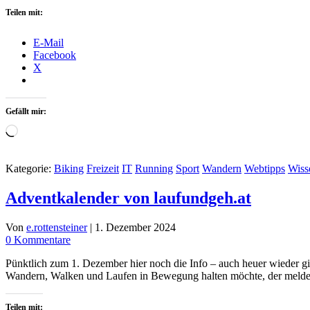
Teilen mit:
E-Mail
Facebook
X
Gefällt mir:
Wird
geladen …
Kategorie:
Biking
Freizeit
IT
Running
Sport
Wandern
Webtipps
Wiss
Adventkalender von laufundgeh.at
Von
e.rottensteiner
|
1. Dezember 2024
0 Kommentare
Pünktlich zum 1. Dezember hier noch die Info – auch heuer wieder gib
Wandern, Walken und Laufen in Bewegung halten möchte, der meldet 
Teilen mit: