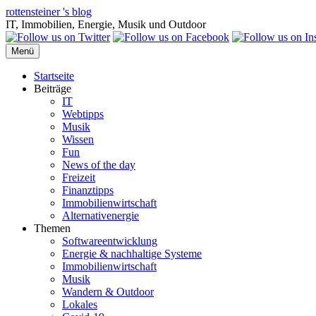
Zum
rottensteiner 's blog
Inhalt
IT, Immobilien, Energie, Musik und Outdoor
springen
Menü
Startseite
Beiträge
IT
Webtipps
Musik
Wissen
Fun
News of the day
Freizeit
Finanztipps
Immobilienwirtschaft
Alternativenergie
Themen
Softwareentwicklung
Energie & nachhaltige Systeme
Immobilienwirtschaft
Musik
Wandern & Outdoor
Lokales