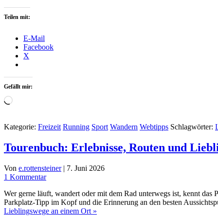
Teilen mit:
E-Mail
Facebook
X
Gefällt mir:
Wird
geladen …
Kategorie:
Freizeit
Running
Sport
Wandern
Webtipps
Schlagwörter:
Tourenbuch: Erlebnisse, Routen und Liebl
Von
e.rottensteiner
|
7. Juni 2026
1 Kommentar
Wer gerne läuft, wandert oder mit dem Rad unterwegs ist, kennt das 
Parkplatz-Tipp im Kopf und die Erinnerung an den besten Aussichtsp
Lieblingswege an einem Ort »