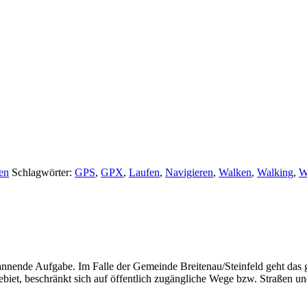
en
Schlagwörter:
GPS
,
GPX
,
Laufen
,
Navigieren
,
Walken
,
Walking
,
W
annende Aufgabe. Im Falle der Gemeinde Breitenau/Steinfeld geht das
biet, beschränkt sich auf öffentlich zugängliche Wege bzw. Straßen 