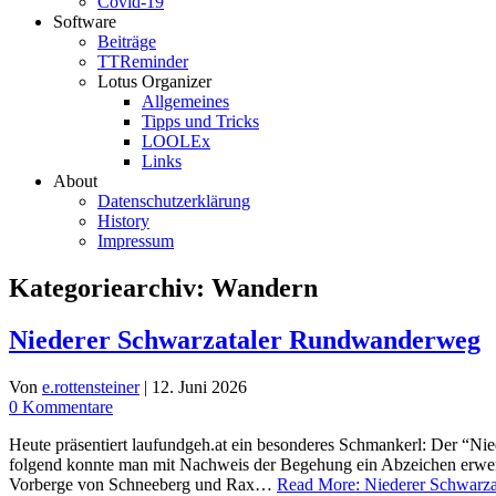
Covid-19
Software
Beiträge
TTReminder
Lotus Organizer
Allgemeines
Tipps und Tricks
LOOLEx
Links
About
Datenschutzerklärung
History
Impressum
Kategoriearchiv:
Wandern
Niederer Schwarzataler Rundwanderweg
Von
e.rottensteiner
|
12. Juni 2026
0 Kommentare
Heute präsentiert laufundgeh.at ein besonderes Schmankerl: Der “N
folgend konnte man mit Nachweis der Begehung ein Abzeichen erwer
Vorberge von Schneeberg und Rax…
Read More: Niederer Schwarz