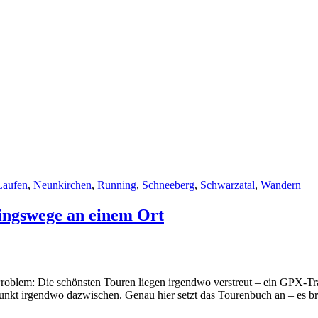
Laufen
,
Neunkirchen
,
Running
,
Schneeberg
,
Schwarzatal
,
Wandern
ingswege an einem Ort
Problem: Die schönsten Touren liegen irgendwo verstreut – ein GPX-Tr
unkt irgendwo dazwischen. Genau hier setzt das Tourenbuch an – es b