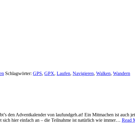
en
Schlagwörter:
GPS
,
GPX
,
Laufen
,
Navigieren
,
Walken
,
Wandern
t’s den Adventkalender von laufundgeh.at! Ein Mitmachen ist auch jetzt
sich hier einfach an – die Teilnahme ist natürlich wie immer…
Read M