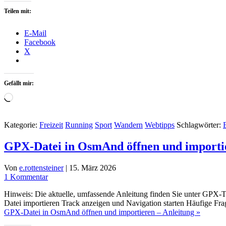
Teilen mit:
E-Mail
Facebook
X
Gefällt mir:
Wird
geladen …
Kategorie:
Freizeit
Running
Sport
Wandern
Webtipps
Schlagwörter:
GPX-Datei in OsmAnd öffnen und importie
Von
e.rottensteiner
|
15. März 2026
1 Kommentar
Hinweis: Die aktuelle, umfassende Anleitung finden Sie unter GPX-T
Datei importieren Track anzeigen und Navigation starten Häufige Frag
GPX-Datei in OsmAnd öffnen und importieren – Anleitung »