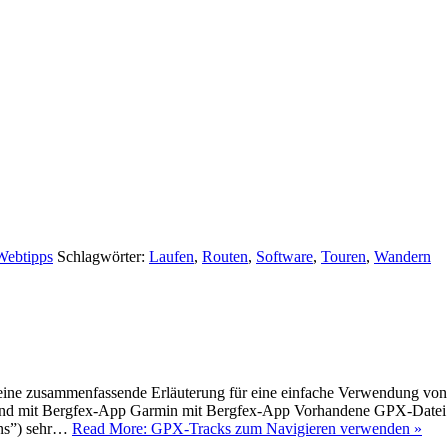
Webtipps
Schlagwörter:
Laufen
,
Routen
,
Software
,
Touren
,
Wandern
 eine zusammenfassende Erläuterung für eine einfache Verwendung
d mit Bergfex-App Garmin mit Bergfex-App Vorhandene GPX-Datei i
ons”) sehr…
Read More: GPX-Tracks zum Navigieren verwenden »