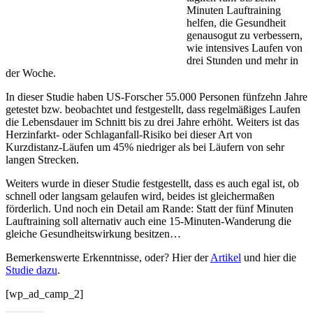
Minuten Lauftraining
helfen, die Gesundheit
genausogut zu verbessern,
wie intensives Laufen von
drei Stunden und mehr in
der Woche.
In dieser Studie haben US-Forscher 55.000 Personen fünfzehn Jahre
getestet bzw. beobachtet und festgestellt, dass regelmäßiges Laufen
die Lebensdauer im Schnitt bis zu drei Jahre erhöht. Weiters ist das
Herzinfarkt- oder Schlaganfall-Risiko bei dieser Art von
Kurzdistanz-Läufen um 45% niedriger als bei Läufern von sehr
langen Strecken.
Weiters wurde in dieser Studie festgestellt, dass es auch egal ist, ob
schnell oder langsam gelaufen wird, beides ist gleichermaßen
förderlich. Und noch ein Detail am Rande: Statt der fünf Minuten
Lauftraining soll alternativ auch eine 15-Minuten-Wanderung die
gleiche Gesundheitswirkung besitzen…
Bemerkenswerte Erkenntnisse, oder? Hier der
Artikel
und hier die
Studie dazu
.
[wp_ad_camp_2]