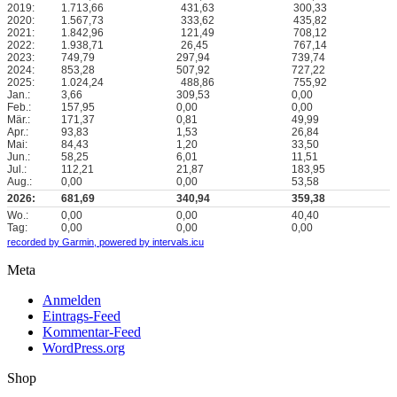
2019:
1.713,66
431,63
300,33
2020:
1.567,73
333,62
435,82
2021:
1.842,96
121,49
708,12
2022:
1.938,71
26,45
767,14
2023:
749,79
297,94
739,74
2024:
853,28
507,92
727,22
2025:
1.024,24
488,86
755,92
Jan.:
3,66
309,53
0,00
Feb.:
157,95
0,00
0,00
Mär.:
171,37
0,81
49,99
Apr.:
93,83
1,53
26,84
Mai:
84,43
1,20
33,50
Jun.:
58,25
6,01
11,51
Jul.:
112,21
21,87
183,95
Aug.:
0,00
0,00
53,58
2026:
681,69
340,94
359,38
Wo.:
0,00
0,00
40,40
Tag:
0,00
0,00
0,00
recorded by Garmin,
powered by intervals.icu
Meta
Anmelden
Eintrags-Feed
Kommentar-Feed
WordPress.org
Shop