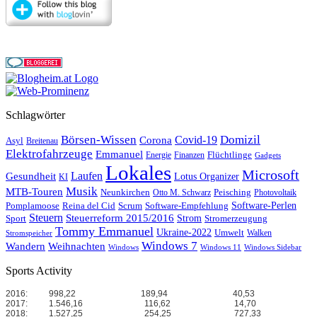
Schlagwörter
Börsen-Wissen
Domizil
Covid-19
Corona
Asyl
Breitenau
Elektrofahrzeuge
Emmanuel
Flüchtlinge
Energie
Finanzen
Gadgets
Lokales
Microsoft
Laufen
Gesundheit
Lotus Organizer
KI
Musik
MTB-Touren
Neunkirchen
Peisching
Otto M. Schwarz
Photovoltaik
Reina del Cid
Scrum
Software-Perlen
Pomplamoose
Software-Empfehlung
Steuern
Steuerreform 2015/2016
Strom
Stromerzeugung
Sport
Tommy Emmanuel
Ukraine-2022
Umwelt
Walken
Stromspeicher
Windows 7
Wandern
Weihnachten
Windows
Windows 11
Windows Sidebar
Sports Activity
2016:
998,22
189,94
40,53
2017:
1.546,16
116,62
14,70
2018:
1.527,25
254,25
727,33