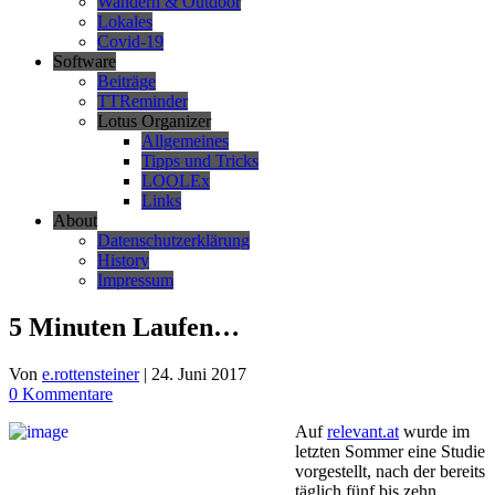
Wandern & Outdoor
Lokales
Covid-19
Software
Beiträge
TTReminder
Lotus Organizer
Allgemeines
Tipps und Tricks
LOOLEx
Links
About
Datenschutzerklärung
History
Impressum
5 Minuten Laufen…
Von
e.rottensteiner
|
24. Juni 2017
0 Kommentare
Auf
relevant.at
wurde im
letzten Sommer eine Studie
vorgestellt, nach der bereits
täglich fünf bis zehn