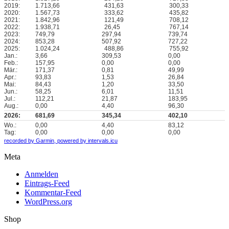
2019:
1.713,66
431,63
300,33
2020:
1.567,73
333,62
435,82
2021:
1.842,96
121,49
708,12
2022:
1.938,71
26,45
767,14
2023:
749,79
297,94
739,74
2024:
853,28
507,92
727,22
2025:
1.024,24
488,86
755,92
Jan.:
3,66
309,53
0,00
Feb.:
157,95
0,00
0,00
Mär.:
171,37
0,81
49,99
Apr.:
93,83
1,53
26,84
Mai:
84,43
1,20
33,50
Jun.:
58,25
6,01
11,51
Jul.:
112,21
21,87
183,95
Aug.:
0,00
4,40
96,30
2026:
681,69
345,34
402,10
Wo.:
0,00
4,40
83,12
Tag:
0,00
0,00
0,00
recorded by Garmin,
powered by intervals.icu
Meta
Anmelden
Eintrags-Feed
Kommentar-Feed
WordPress.org
Shop