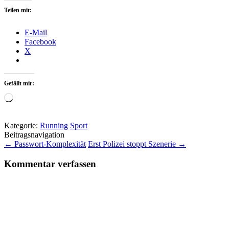
Teilen mit:
E-Mail
Facebook
X
Gefällt mir:
Wird
geladen …
Kategorie:
Running
Sport
Beitragsnavigation
←
Passwort-Komplexität
Erst Polizei stoppt Szenerie
→
Kommentar verfassen