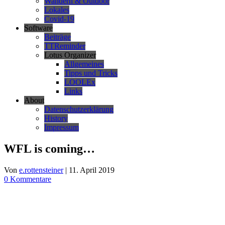
Wandern & Outdoor
Lokales
Covid-19
Software
Beiträge
TTReminder
Lotus Organizer
Allgemeines
Tipps und Tricks
LOOLEx
Links
About
Datenschutzerklärung
History
Impressum
WFL is coming…
Von
e.rottensteiner
|
11. April 2019
0 Kommentare