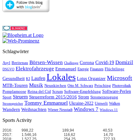
Schlagwörter
Börsen-Wissen
Domizil
Covid-19
Corona
Asyl
Breitenau
Challenge
Elektrofahrzeuge
Emmanuel
Flüchtlinge
Energie
Finanzen
DSGVO
Lokales
Microsoft
Laufen
Gesundheit
Lotus Organizer
KI
Musik
MTB-Touren
Neunkirchen
Peisching
Otto M. Schwarz
Photovoltaik
Reina del Cid
Scrum
Software-Perlen
Pomplamoose
Software-Empfehlung
Steuern
Steuerreform 2015/2016
Strom
Stromerzeugung
Sport
Tommy Emmanuel
Ukraine-2022
Umwelt
Walken
Stromspeicher
Windows 7
Wandern
Weihnachten
Wiener Neustadt
Windows 11
Sports Activity
2016:
998,22
189,94
40,53
2017:
1.546,16
116,62
14,70
2018:
1.527,25
254,25
727,33