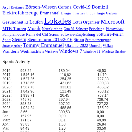
Börsen-Wissen
Domizil
Covid-19
Corona
Asyl
Breitenau
Elektrofahrzeuge
Emmanuel
Flüchtlinge
Energie
Finanzen
Gadgets
Lokales
Microsoft
Laufen
Gesundheit
Lotus Organizer
KI
Musik
MTB-Touren
Neunkirchen
Peisching
Otto M. Schwarz
Photovoltaik
Reina del Cid
Scrum
Software-Perlen
Pomplamoose
Software-Empfehlung
Steuern
Steuerreform 2015/2016
Strom
Stromerzeugung
Sport
Tommy Emmanuel
Ukraine-2022
Umwelt
Walken
Stromspeicher
Windows 7
Wandern
Weihnachten
Windows
Windows 11
Windows Sidebar
Sports Activity
2016:
998,22
189,94
40,53
2017:
1.546,16
116,62
14,70
2018:
1.527,25
254,25
727,33
2019:
1.713,66
431,63
300,33
2020:
1.567,73
333,62
435,82
2021:
1.842,96
121,49
708,12
2022:
1.938,71
26,45
767,14
2023:
749,79
297,94
739,74
2024:
853,28
507,92
727,22
2025:
1.024,24
488,86
755,92
Jan.:
3,66
309,53
0,00
Feb.:
157,95
0,00
0,00
Mär.:
171,37
0,81
49,99
Apr.:
93,83
1,53
26,84
Mai:
84,43
1,20
33,50