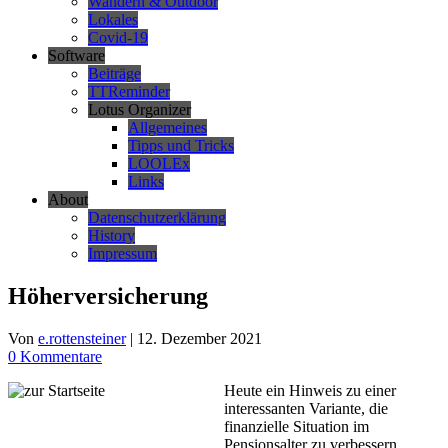
Wandern & Outdoor
Lokales
Covid-19
Software
Beiträge
TTReminder
Lotus Organizer
Allgemeines
Tipps und Tricks
LOOLEx
Links
About
Datenschutzerklärung
History
Impressum
Höherversicherung
Von
e.rottensteiner
|
12. Dezember 2021
0 Kommentare
Heute ein Hinweis zu einer
interessanten Variante, die
finanzielle Situation im
Pensionsalter zu verbessern.