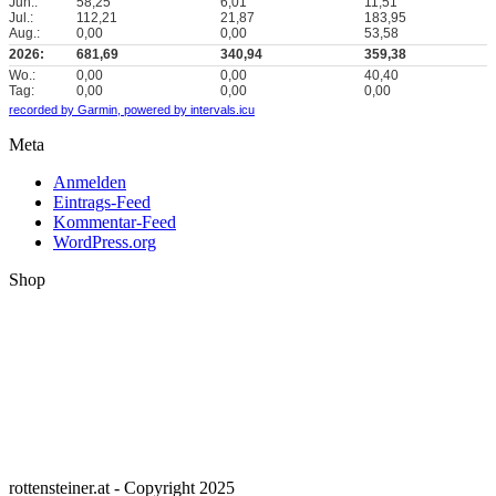
Jun.:
58,25
6,01
11,51
Jul.:
112,21
21,87
183,95
Aug.:
0,00
0,00
53,58
2026:
681,69
340,94
359,38
Wo.:
0,00
0,00
40,40
Tag:
0,00
0,00
0,00
recorded by Garmin,
powered by intervals.icu
Meta
Anmelden
Eintrags-Feed
Kommentar-Feed
WordPress.org
Shop
rottensteiner.at - Copyright 2025