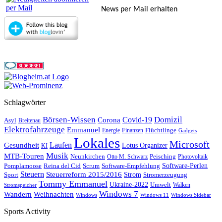
News per Mail erhalten
Schlagwörter
Börsen-Wissen
Domizil
Covid-19
Corona
Asyl
Breitenau
Elektrofahrzeuge
Emmanuel
Flüchtlinge
Energie
Finanzen
Gadgets
Lokales
Microsoft
Laufen
Gesundheit
Lotus Organizer
KI
Musik
MTB-Touren
Neunkirchen
Peisching
Otto M. Schwarz
Photovoltaik
Reina del Cid
Scrum
Software-Perlen
Pomplamoose
Software-Empfehlung
Steuern
Steuerreform 2015/2016
Strom
Stromerzeugung
Sport
Tommy Emmanuel
Ukraine-2022
Umwelt
Walken
Stromspeicher
Windows 7
Wandern
Weihnachten
Windows
Windows 11
Windows Sidebar
Sports Activity