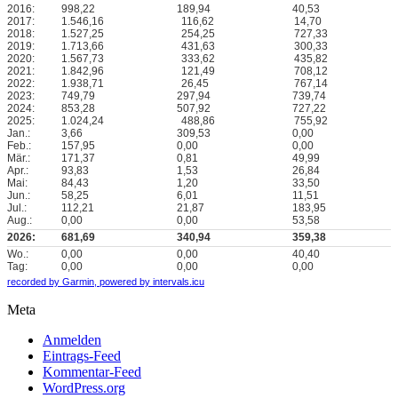
2016:
998,22
189,94
40,53
2017:
1.546,16
116,62
14,70
2018:
1.527,25
254,25
727,33
2019:
1.713,66
431,63
300,33
2020:
1.567,73
333,62
435,82
2021:
1.842,96
121,49
708,12
2022:
1.938,71
26,45
767,14
2023:
749,79
297,94
739,74
2024:
853,28
507,92
727,22
2025:
1.024,24
488,86
755,92
Jan.:
3,66
309,53
0,00
Feb.:
157,95
0,00
0,00
Mär.:
171,37
0,81
49,99
Apr.:
93,83
1,53
26,84
Mai:
84,43
1,20
33,50
Jun.:
58,25
6,01
11,51
Jul.:
112,21
21,87
183,95
Aug.:
0,00
0,00
53,58
2026:
681,69
340,94
359,38
Wo.:
0,00
0,00
40,40
Tag:
0,00
0,00
0,00
recorded by Garmin,
powered by intervals.icu
Meta
Anmelden
Eintrags-Feed
Kommentar-Feed
WordPress.org