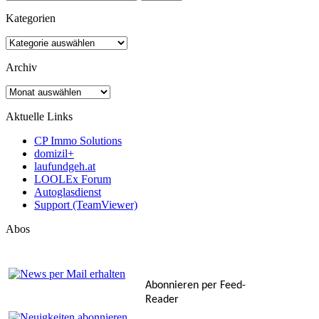
nach:
Kategorien
Kategorien
Archiv
Archiv
Aktuelle Links
CP Immo Solutions
domizil+
laufundgeh.at
LOOLEx Forum
Autoglasdienst
Support (TeamViewer)
Abos
Abonnieren per Feed-
Reader