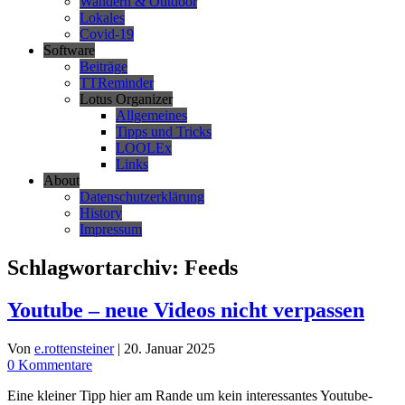
Wandern & Outdoor
Lokales
Covid-19
Software
Beiträge
TTReminder
Lotus Organizer
Allgemeines
Tipps und Tricks
LOOLEx
Links
About
Datenschutzerklärung
History
Impressum
Schlagwortarchiv:
Feeds
Youtube – neue Videos nicht verpassen
Von
e.rottensteiner
|
20. Januar 2025
0 Kommentare
Eine kleiner Tipp hier am Rande um kein interessantes Youtube-