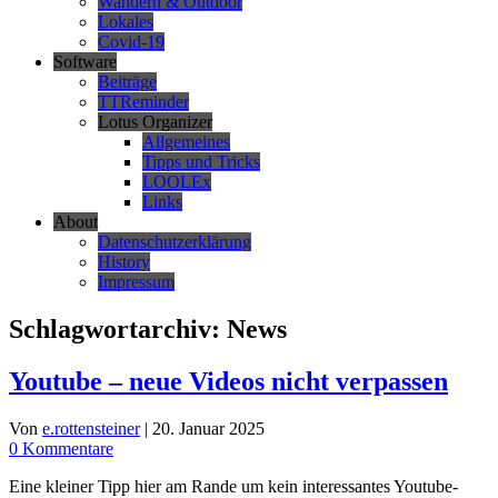
Wandern & Outdoor
Lokales
Covid-19
Software
Beiträge
TTReminder
Lotus Organizer
Allgemeines
Tipps und Tricks
LOOLEx
Links
About
Datenschutzerklärung
History
Impressum
Schlagwortarchiv:
News
Youtube – neue Videos nicht verpassen
Von
e.rottensteiner
|
20. Januar 2025
0 Kommentare
Eine kleiner Tipp hier am Rande um kein interessantes Youtube-