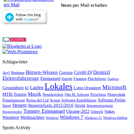
News per Mail erhalten
Schlagwörter
Börsen-Wissen
Domizil
Covid-19
Corona
Asyl
Breitenau
Elektrofahrzeuge
Emmanuel
Flüchtlinge
Energie
Finanzen
Gadgets
Lokales
Microsoft
Laufen
Gesundheit
Lotus Organizer
KI
Musik
MTB-Touren
Neunkirchen
Peisching
Otto M. Schwarz
Photovoltaik
Reina del Cid
Scrum
Software-Perlen
Pomplamoose
Software-Empfehlung
Steuern
Steuerreform 2015/2016
Strom
Stromerzeugung
Sport
Tommy Emmanuel
Ukraine-2022
Umwelt
Walken
Stromspeicher
Windows 7
Wandern
Weihnachten
Windows
Windows 11
Windows Sidebar
Sports Activity