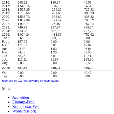
2016:
998,22
189,94
40,53
2017:
1.546,16
116,62
14,70
2018:
1.527,25
254,25
727,33
2019:
1.713,66
431,63
300,33
2020:
1.567,73
333,62
435,82
2021:
1.842,96
121,49
708,12
2022:
1.938,71
26,45
767,14
2023:
749,79
297,94
739,74
2024:
853,28
507,92
727,22
2025:
1.024,24
488,86
755,92
Jan.:
3,66
309,53
0,00
Feb.:
157,95
0,00
0,00
Mär.:
171,37
0,81
49,99
Apr.:
93,83
1,53
26,84
Mai:
84,43
1,20
33,50
Jun.:
58,25
6,01
11,51
Jul.:
112,21
21,87
183,95
Aug.:
0,00
0,00
53,58
2026:
681,69
340,94
359,38
Wo.:
0,00
0,00
40,40
Tag:
0,00
0,00
0,00
recorded by Garmin,
powered by intervals.icu
Meta
Anmelden
Eintrags-Feed
Kommentar-Feed
WordPress.org