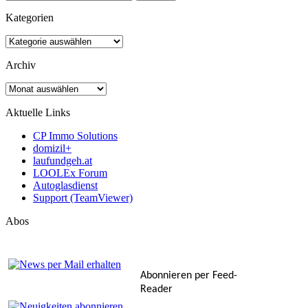
nach:
Kategorien
Kategorien
Archiv
Archiv
Aktuelle Links
CP Immo Solutions
domizil+
laufundgeh.at
LOOLEx Forum
Autoglasdienst
Support (TeamViewer)
Abos
Abonnieren per Feed-
Reader