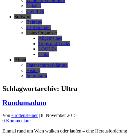
Wandern & Outdoor
Lokales
Covid-19
Software
Beiträge
TTReminder
Lotus Organizer
Allgemeines
Tipps und Tricks
LOOLEx
Links
About
Datenschutzerklärung
History
Impressum
Schlagwortarchiv:
Ultra
Rundumadum
Von
e.rottensteiner
|
8. November 2015
0 Kommentare
Einmal rund um Wien walken oder laufen – eine Herausforderung