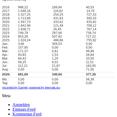
2016:
998,22
189,94
40,53
2017:
1.546,16
116,62
14,70
2018:
1.527,25
254,25
727,33
2019:
1.713,66
431,63
300,33
2020:
1.567,73
333,62
435,82
2021:
1.842,96
121,49
708,12
2022:
1.938,71
26,45
767,14
2023:
749,79
297,94
739,74
2024:
853,28
507,92
727,22
2025:
1.024,24
488,86
755,92
Jan.:
3,66
309,53
0,00
Feb.:
157,95
0,00
0,00
Mär.:
171,37
0,81
49,99
Apr.:
93,83
1,53
26,84
Mai:
84,43
1,20
33,50
Jun.:
58,25
6,01
11,51
Jul.:
112,21
21,87
183,95
Aug.:
0,00
0,00
71,56
2026:
681,69
340,94
377,36
Wo.:
0,00
0,00
58,38
Tag:
0,00
0,00
0,00
recorded by Garmin,
powered by intervals.icu
Meta
Anmelden
Eintrags-Feed
Kommentar-Feed