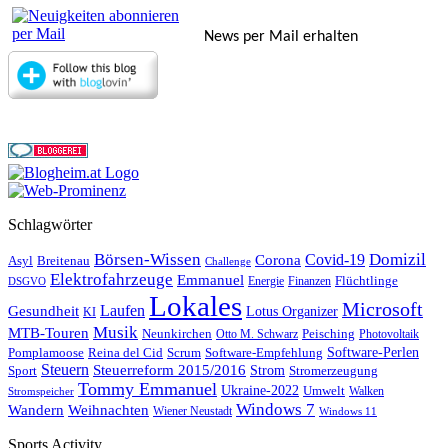
News per Mail erhalten
Schlagwörter
Börsen-Wissen
Domizil
Covid-19
Corona
Asyl
Breitenau
Challenge
Elektrofahrzeuge
Emmanuel
Flüchtlinge
Energie
Finanzen
DSGVO
Lokales
Microsoft
Laufen
Gesundheit
Lotus Organizer
KI
Musik
MTB-Touren
Neunkirchen
Peisching
Otto M. Schwarz
Photovoltaik
Reina del Cid
Scrum
Software-Perlen
Pomplamoose
Software-Empfehlung
Steuern
Steuerreform 2015/2016
Strom
Stromerzeugung
Sport
Tommy Emmanuel
Ukraine-2022
Umwelt
Walken
Stromspeicher
Windows 7
Wandern
Weihnachten
Wiener Neustadt
Windows 11
Sports Activity