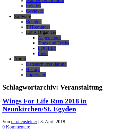
Wandern & Outdoor
Lokales
Covid-19
Software
Beiträge
TTReminder
Lotus Organizer
Allgemeines
Tipps und Tricks
LOOLEx
Links
About
Datenschutzerklärung
History
Impressum
Schlagwortarchiv:
Veranstaltung
Wings For Life Run 2018 in
Neunkirchen/St. Egyden
Von
e.rottensteiner
|
8. April 2018
0 Kommentare