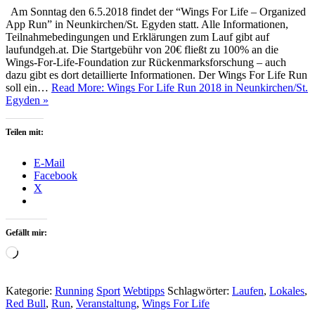
Am Sonntag den 6.5.2018 findet der “Wings For Life – Organized
App Run” in Neunkirchen/St. Egyden statt. Alle Informationen,
Teilnahmebedingungen und Erklärungen zum Lauf gibt auf
laufundgeh.at. Die Startgebühr von 20€ fließt zu 100% an die
Wings-For-Life-Foundation zur Rückenmarksforschung – auch
dazu gibt es dort detaillierte Informationen. Der Wings For Life Run
soll ein…
Read More: Wings For Life Run 2018 in Neunkirchen/St.
Egyden »
Teilen mit:
E-Mail
Facebook
X
Gefällt mir:
Wird
geladen …
Kategorie:
Running
Sport
Webtipps
Schlagwörter:
Laufen
,
Lokales
,
Red Bull
,
Run
,
Veranstaltung
,
Wings For Life