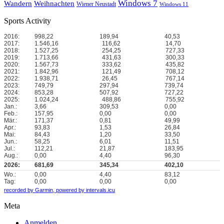
Windows 7
Wandern
Weihnachten
Wiener Neustadt
Windows 11
Sports Activity
2016:
998,22
189,94
40,53
2017:
1.546,16
116,62
14,70
2018:
1.527,25
254,25
727,33
2019:
1.713,66
431,63
300,33
2020:
1.567,73
333,62
435,82
2021:
1.842,96
121,49
708,12
2022:
1.938,71
26,45
767,14
2023:
749,79
297,94
739,74
2024:
853,28
507,92
727,22
2025:
1.024,24
488,86
755,92
Jan.:
3,66
309,53
0,00
Feb.:
157,95
0,00
0,00
Mär.:
171,37
0,81
49,99
Apr.:
93,83
1,53
26,84
Mai:
84,43
1,20
33,50
Jun.:
58,25
6,01
11,51
Jul.:
112,21
21,87
183,95
Aug.:
0,00
4,40
96,30
2026:
681,69
345,34
402,10
Wo.:
0,00
4,40
83,12
Tag:
0,00
0,00
0,00
recorded by Garmin,
powered by intervals.icu
Meta
Anmelden