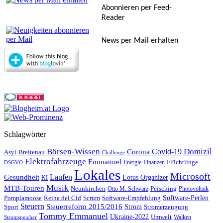
Abonnieren per Feed-
Reader
News per Mail erhalten
Schlagwörter
Börsen-Wissen
Domizil
Covid-19
Corona
Asyl
Breitenau
Challenge
Elektrofahrzeuge
Emmanuel
Flüchtlinge
Energie
Finanzen
DSGVO
Lokales
Microsoft
Laufen
Gesundheit
Lotus Organizer
KI
Musik
MTB-Touren
Neunkirchen
Peisching
Otto M. Schwarz
Photovoltaik
Reina del Cid
Scrum
Software-Perlen
Pomplamoose
Software-Empfehlung
Steuern
Steuerreform 2015/2016
Strom
Stromerzeugung
Sport
Tommy Emmanuel
Ukraine-2022
Umwelt
Walken
Stromspeicher