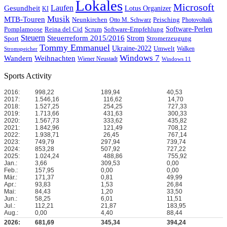
Lokales
Microsoft
Laufen
Gesundheit
Lotus Organizer
KI
Musik
MTB-Touren
Neunkirchen
Peisching
Otto M. Schwarz
Photovoltaik
Reina del Cid
Scrum
Software-Perlen
Pomplamoose
Software-Empfehlung
Steuern
Steuerreform 2015/2016
Strom
Stromerzeugung
Sport
Tommy Emmanuel
Ukraine-2022
Umwelt
Walken
Stromspeicher
Windows 7
Wandern
Weihnachten
Wiener Neustadt
Windows 11
Sports Activity
2016:
998,22
189,94
40,53
2017:
1.546,16
116,62
14,70
2018:
1.527,25
254,25
727,33
2019:
1.713,66
431,63
300,33
2020:
1.567,73
333,62
435,82
2021:
1.842,96
121,49
708,12
2022:
1.938,71
26,45
767,14
2023:
749,79
297,94
739,74
2024:
853,28
507,92
727,22
2025:
1.024,24
488,86
755,92
Jan.:
3,66
309,53
0,00
Feb.:
157,95
0,00
0,00
Mär.:
171,37
0,81
49,99
Apr.:
93,83
1,53
26,84
Mai:
84,43
1,20
33,50
Jun.:
58,25
6,01
11,51
Jul.:
112,21
21,87
183,95
Aug.:
0,00
4,40
88,44
2026:
681,69
345,34
394,24