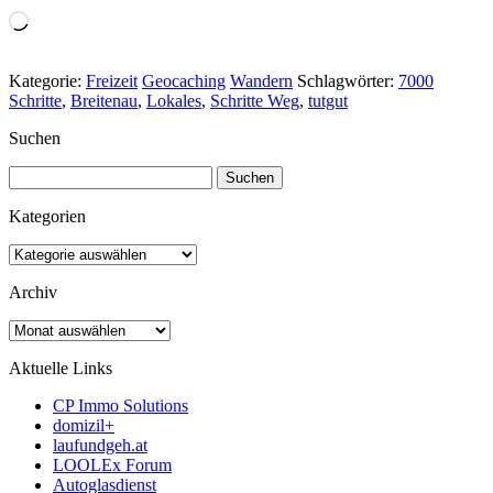
Wird
geladen …
Kategorie:
Freizeit
Geocaching
Wandern
Schlagwörter:
7000
Schritte
,
Breitenau
,
Lokales
,
Schritte Weg
,
tutgut
Suchen
Suchen
nach:
Kategorien
Kategorien
Archiv
Archiv
Aktuelle Links
CP Immo Solutions
domizil+
laufundgeh.at
LOOLEx Forum
Autoglasdienst