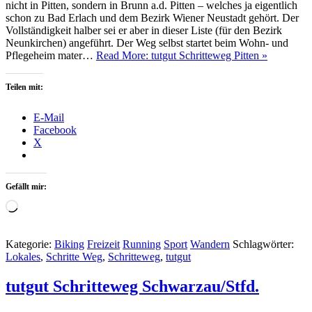
nicht in Pitten, sondern in Brunn a.d. Pitten – welches ja eigentlich
schon zu Bad Erlach und dem Bezirk Wiener Neustadt gehört. Der
Vollständigkeit halber sei er aber in dieser Liste (für den Bezirk
Neunkirchen) angeführt. Der Weg selbst startet beim Wohn- und
Pflegeheim mater…
Read More: tutgut Schritteweg Pitten »
Teilen mit:
E-Mail
Facebook
X
Gefällt mir:
Wird
geladen …
Kategorie:
Biking
Freizeit
Running
Sport
Wandern
Schlagwörter:
Lokales
,
Schritte Weg
,
Schritteweg
,
tutgut
tutgut Schritteweg Schwarzau/Stfd.