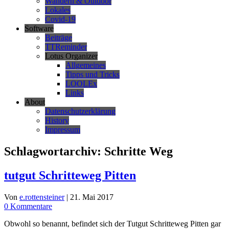
Wandern & Outdoor
Lokales
Covid-19
Software
Beiträge
TTReminder
Lotus Organizer
Allgemeines
Tipps und Tricks
LOOLEx
Links
About
Datenschutzerklärung
History
Impressum
Schlagwortarchiv:
Schritte Weg
tutgut Schritteweg Pitten
Von
e.rottensteiner
|
21. Mai 2017
0 Kommentare
Obwohl so benannt, befindet sich der Tutgut Schritteweg Pitten gar