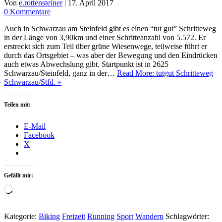
Von
e.rottensteiner
|
17. April 2017
0 Kommentare
Auch in Schwarzau am Steinfeld gibt es einen “tut gut” Schritteweg
in der Länge von 3,90km und einer Schritteanzahl von 5.572. Er
erstreckt sich zum Teil über grüne Wiesenwege, teilweise führt er
durch das Ortsgebiet – was aber der Bewegung und den Eindrücken
auch etwas Abwechslung gibt. Startpunkt ist in 2625
Schwarzau/Steinfeld, ganz in der…
Read More: tutgut Schritteweg
Schwarzau/Stfd. »
Teilen mit:
E-Mail
Facebook
X
Gefällt mir:
Wird
geladen …
Kategorie:
Biking
Freizeit
Running
Sport
Wandern
Schlagwörter: